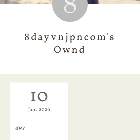
8dayvnjpncom's
Ownd
10
Jan
2026
8DAY